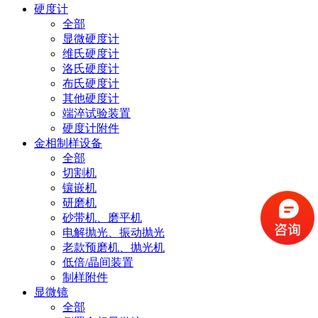
硬度计
全部
显微硬度计
维氏硬度计
洛氏硬度计
布氏硬度计
其他硬度计
端淬试验装置
硬度计附件
金相制样设备
全部
切割机
镶嵌机
研磨机
砂带机、磨平机
电解抛光、振动抛光
老款预磨机、抛光机
低倍/晶间装置
制样附件
显微镜
全部