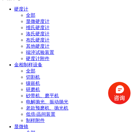
硬度计
全部
显微硬度计
维氏硬度计
洛氏硬度计
布氏硬度计
其他硬度计
端淬试验装置
硬度计附件
金相制样设备
全部
切割机
镶嵌机
研磨机
砂带机、磨平机
电解抛光、振动抛光
老款预磨机、抛光机
低倍/晶间装置
制样附件
显微镜