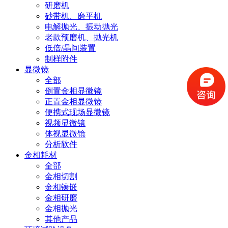
研磨机
砂带机、磨平机
电解抛光、振动抛光
老款预磨机、抛光机
低倍/晶间装置
制样附件
显微镜
全部
倒置金相显微镜
正置金相显微镜
便携式现场显微镜
视频显微镜
体视显微镜
分析软件
金相耗材
全部
金相切割
金相镶嵌
金相研磨
金相抛光
其他产品