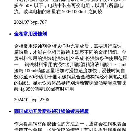
多在 50V 以下，电路中装有可变电阻，以调节所需电
流。玻璃电槽的容量在 500~1000mL 之间较
2024/07
bypi
787
金相常用浸蚀剂
金相常用浸蚀剂金相试样抛光完成后，需要进行腐蚀，
腐蚀后，才能在金相显微镜上观察不同的金相组织。金
属材料常用的浸蚀剂浸蚀剂名称成 份浸蚀条件使用范围
一、 钢铁材料常用的浸蚀剂硝酸酒精溶液硝酸 1 ～ 5ml
酒精 100ml硝酸含量增加时浸蚀速度加快，浸蚀时间自
数秒至 60秒适用于显示碳钢及合金结构钢经不同热处理
的组织。显示铁素体晶界特别清晰苦味酸酒精溶液苦味
酸 4g 95%酒精100ml有时可用
2024/01
bypi
2306
韩国成功开发新型铝硅镁涂镀层钢板
作为提高钢材耐腐蚀性的方法之一，通常会在钢板表面
涂覆其他金属。尽管传统的镀锌工艺可以提升钢板耐腐