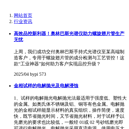
网站首页
行业资讯
高效品控新利器！奥林巴斯光谱仪助力螺旋翅片管生产
无忧
上周，我们成功交付‌奥林巴斯手持式光谱仪‌至某高端制
造客户，专用于螺旋翅片管的‌成分检测与工艺管控‌！这
款“工业神器”如何助力客户实现品控升级？
2025/04
bypi
573
金相试样的电解抛光及电解浸蚀
1、试样的电解抛光电解抛光法最适用于强度低、塑性大
的金属。如奥氏体不锈钢及铝、铜等有色金属。电解抛
光的金相试样能显示材料的真实组织，操作简便，速度
快，既节省抛光时间，又节省抛光材料，对于试样予以
先磨光的要求也比较低，一般经 01或 02 号砂纸磨光即
可进行电解抛光。电解抛光采用直流电源，使用电压大