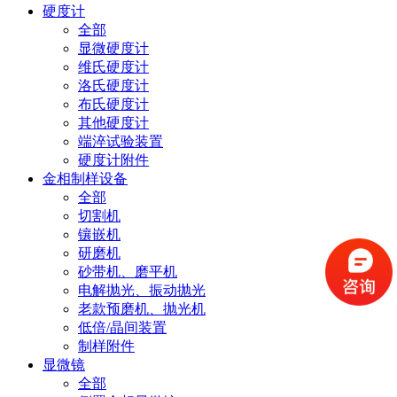
硬度计
全部
显微硬度计
维氏硬度计
洛氏硬度计
布氏硬度计
其他硬度计
端淬试验装置
硬度计附件
金相制样设备
全部
切割机
镶嵌机
研磨机
砂带机、磨平机
电解抛光、振动抛光
老款预磨机、抛光机
低倍/晶间装置
制样附件
显微镜
全部