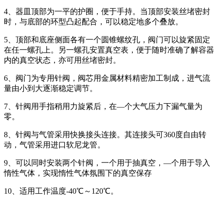
4、器皿顶部为一平的护圈，便于手持。当顶部安装丝堵密封
时，与底部的环型凸起配合，可以稳定地多个叠放。
5、顶部和底座侧面各有一个圆锥螺纹孔，阀门可以旋紧固定
在任一螺孔上。另一螺孔安置真空表，便于随时准确了解容器
内的真空状态，亦可用丝堵密封。
6、阀门为专用针阀，阀芯用金属材料精密加工制成，进气流
量由小到大逐渐稳定调节。
7、针阀用手指稍用力旋紧后，在—个大气压力下漏气量为
零。
8、针阀与气管采用快换接头连接。其连接头可360度自由转
动，气管采用进口软尼龙管。
9、可以同时安装两个针阀，一个用于抽真空，—个用于导入
惰性气体，实现惰性气体氛围下的真空保存
10、适用工作温度-40℃～120℃。