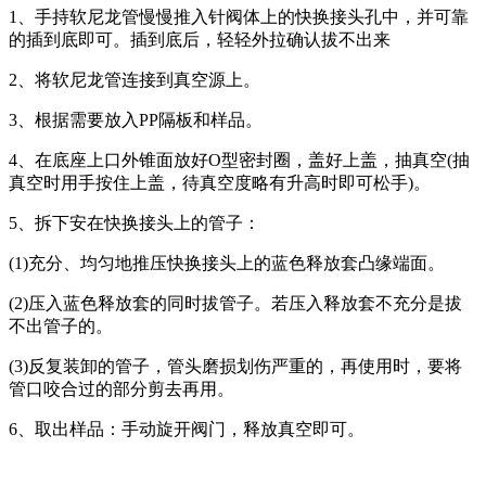
1、手持软尼龙管慢慢推入针阀体上的快换接头孔中，并可靠
的插到底即可。插到底后，轻轻外拉确认拔不出来
2、将软尼龙管连接到真空源上。
3、根据需要放入PP隔板和样品。
4、在底座上口外锥面放好O型密封圈，盖好上盖，抽真空(抽
真空时用手按住上盖，待真空度略有升高时即可松手)。
5、拆下安在快换接头上的管子：
(1)充分、均匀地推压快换接头上的蓝色释放套凸缘端面。
(2)压入蓝色释放套的同时拔管子。若压入释放套不充分是拔
不出管子的。
(3)反复装卸的管子，管头磨损划伤严重的，再使用时，要将
管口咬合过的部分剪去再用。
6、取出样品：手动旋开阀门，释放真空即可。