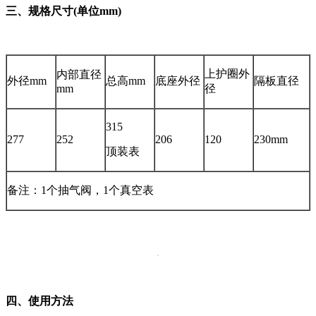
三、规格尺寸
(
单位
mm)
上护圈外
内部直径
外径mm
总高mm
底座外径
隔板直径
mm
径
315
277
252
206
120
230mm
顶装表
备注：1个抽气阀，1个真空表
四、使用方法