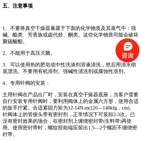
五、注意事项
1、不要将真空干燥器暴露于下面的化学物质及其蒸气中：强
碱、酯类、芳香族或卤代烃、酮类。这些化学物质司能会破坏
聚碳酸酯。
2、不能用于高压灭菌。
3、可以使用热的肥皂或中性洗涤剂溶液清洗，然后用清水彻
底漂洗。不要用有机溶剂、强碱性清洗剂或腐蚀性溶剂。
4、专用针阀的安装：
主用针阀在产品出厂时，安装在真空干燥器底座，当客户需要
自行安装专用针阀时，要利用阀体上的金属六方形，使用合适
的扳手拧紧。合适紧固力矩为12-14N.m(120—140kfg．cm)。
针阀体上的管接头带有密封剂，正常情况下可装卸2-3次。已
没有密封效果的场合，在密封剂上缠绕密封带(生料带)再使
用。使用密封带时，螺纹部前端应留出1.5—2个螺距不缠绕密
封带。