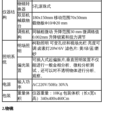
物镜转
5孔滚珠式
换器
仪器结
双层机
构
180x150mm 移动范围70x50mm
械载物
载物板Φ10/Φ20 mm
台
调焦机
同轴粗微动 升降范围30 mm 微调格值
构
0.002mm 升降锁紧和扭力调节
柯勒照明 可变孔径和视场光栏 亮度可
明场照
调 卤素灯20W/6V 滤色片: 黄/绿/蓝/磨
明
砂
照明系
可插入式起偏振片,垂直照明装置不仅
统
偏光装
能进行一般金相分析、微粒分析测
置
试，还可以对不透明物体进行分析、
观察。
输入功
电源
AC220V/50Hz 30VA
率
重量体
仪器重量：10Kg 包装体积（长x宽x
包装
积
高）340x400x460Cm
2.物镜