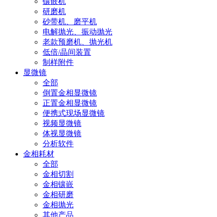
镶嵌机
研磨机
砂带机、磨平机
电解抛光、振动抛光
老款预磨机、抛光机
低倍/晶间装置
制样附件
显微镜
全部
倒置金相显微镜
正置金相显微镜
便携式现场显微镜
视频显微镜
体视显微镜
分析软件
金相耗材
全部
金相切割
金相镶嵌
金相研磨
金相抛光
其他产品