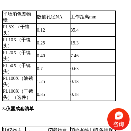
平场消色差物
数值孔径NA
工作距离mm
镜
PL5X （干镜
0.12
35.4
头）
PL10X（干镜
0.25
15.3
头）
PL20X（干镜
0.40
7.46
头）
PL50X（干镜
0.7
0.63
头）
PL100X（油镜
1.25
0.18
头）
PL100X（干镜
0.85
0.18
头）（选件）
3.仪器成套清单
⑴仪器主
⑺载物台
⑽香柏油1
⒀ 备用保