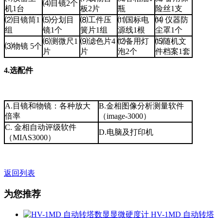
⑷目镜2个
机1台
板2片
瓶
险丝1支
⑵目镜筒1
⑸分划目
⑻工件压
⑾国标电
⒁ 仪器防
组
镜1个
簧片1组
源线1根
尘罩1个
⑹测微尺1
⑼滤色片4
⑿备用灯
⒂随机文
⑶物镜 5个
片
片
泡2个
件档案1套
4.选配件
A.目镜和物镜：各种放大
B.金相图像分析测量软件
倍率
（image-3000）
C. 金相自动评级软件
D.电脑及打印机
（MIAS3000）
返回列表
为您推荐
HV-1MD 自动转塔