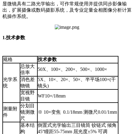
显微镜具有二路光学输出，可作常规使用并提供同步影像输
出，扩展摄像或数码摄影系统，及专业定量金相图像分析计算
机操作系统。
1.技术参数
规格
技术参数
总放大
50X、100×、200×、500×、1000×
倍率
光学系
消色差
5X、10×、20×、50×、半平场100×(干
统
物镜
镜头)
宽视野
WF10×/18mm
目镜
分划目
测量附
镜测微
※ 10×变焦 0.1/18mm 测微尺0.01/1mm
件
尺
基本结
倒置式光学输出三目镜筒 铰链式 倾角
构
45°瞳距55-75mm 屈光度±5% 可调